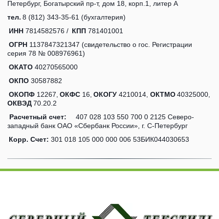
Петербург, Богатырский пр-т, дом 18, корп.1, литер А 
тел.
 8 (812) 343-35-61 (бухгалтерия)
ИНН 
7814582576 /  
КПП 
781401001 
ОГРН 
1137847321347 (свидетельство о гос. Регистрации 
серия 78 № 008976961) 
ОКАТО 
40270565000 
ОКПО 
30587882 
ОКОПФ 
12267, 
ОКФС 
16, 
ОКОГУ 
4210014, 
ОКТМО 
40325000, 
ОКВЭД 
70.20.2 
 Расчетный счет:
     407 028 103 550 700 0 2125 Северо-
западный банк ОАО «Сбербанк России», г. С-Петербург 
Корр. Счет: 
301 018 105 000 000 006 53БИК044030653 