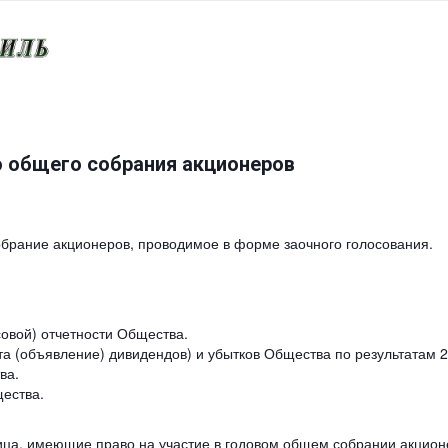
 общего собрания акционеров
обрание акционеров, проводимое в форме заочного голосования.
совой) отчетности Общества.
а (объявление) дивидендов) и убытков Общества по результатам 2
тва.
щества.
ца, имеющие право на участие в годовом общем собрании акционе